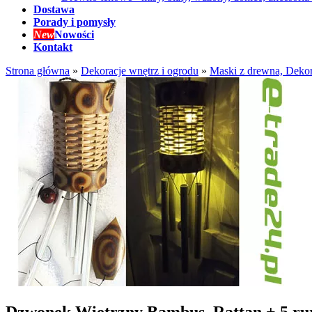
Dostawa
Porady i pomysły
New
Nowości
Kontakt
Strona główna
»
Dekoracje wnętrz i ogrodu
»
Maski z drewna, Dekor
Dzwonek Wietrzny Bambus, Rattan + 5 r