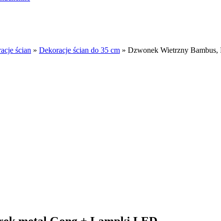
acje ścian
»
Dekoracje ścian do 35 cm
»
Dzwonek Wietrzny Bambus, R
urek metal Gong + Lampki LED