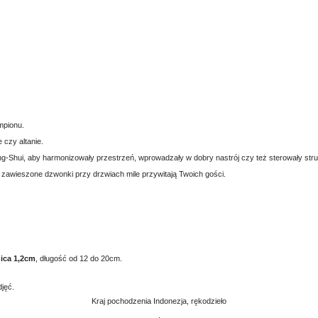
mpionu.
czy altanie.
ng-Shui, aby harmonizowały przestrzeń, wprowadzały w dobry nastrój czy też sterowały stru
 zawieszone dzwonki przy drzwiach mile przywitają Twoich gości.
nica 1,2cm
, długość od 12 do 20cm.
jęć.
Kraj pochodzenia Indonezja, rękodzieło
.