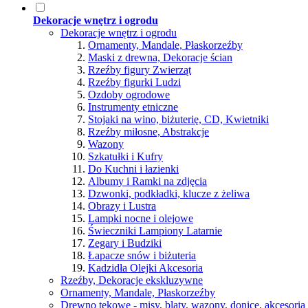
Dekoracje wnętrz i ogrodu
Dekoracje wnętrz i ogrodu
Ornamenty, Mandale, Płaskorzeźby
Maski z drewna, Dekoracje ścian
Rzeźby figury Zwierząt
Rzeźby figurki Ludzi
Ozdoby ogrodowe
Instrumenty etniczne
Stojaki na wino, biżuterię, CD, Kwietniki
Rzeźby miłosne, Abstrakcje
Wazony
Szkatułki i Kufry
Do Kuchni i łazienki
Albumy i Ramki na zdjęcia
Dzwonki, podkładki, klucze z żeliwa
Obrazy i Lustra
Lampki nocne i olejowe
Świeczniki Lampiony Latarnie
Zegary i Budziki
Łapacze snów i biżuteria
Kadzidła Olejki Akcesoria
Rzeźby, Dekoracje ekskluzywne
Ornamenty, Mandale, Płaskorzeźby
Drewno tekowe - misy, blaty, wazony, donice, akcesori