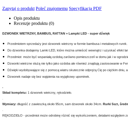
Zapytaj o produkt
Poleć znajomemu
Specyfikacja PDF
Opis produktu
Recenzje produktu (0)
DZWONEK WIETRZNY, BAMBUS, RATTAN + Lampki LED - super dźwięk
Przedmiotem sprzedaży jest dzwonek wietrzny w formie bambusa i metalowych rurek.
Do dzwonka dodajemy Lamki LED, które można umieścić wewnątrz i uzyskać efekt la
Przedmiot może być wspaniałą ozdobą zarówno pomieszczeń w domu jak i w ogrodzie 
Dzwonki wietrzne służą nie tylko jako ozdoba ale również znajdują zastosowanie w Fe
Dźwięki wydobywające się z pomocą wiatru skutecznie odprężą Cię po ciężkim dniu, a
Dzwonek nadaje się bez wątpienia na wyjątkowy upominek.
.
Skład kompletu:
1 dzwonek wietrzny, rękodzieło.
.
Wymiary:
długość z zawieszką około 95cm, sam dzwonek około 34cm.
Rurki 5szt, śred
.
RĘKODZIEŁO - przedmiot może odrobinę różnić się wykończeniem, detalami względem zd