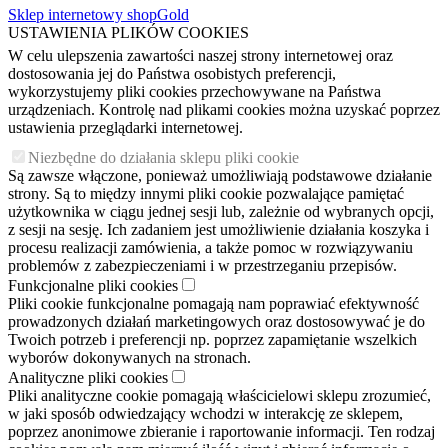
Sklep internetowy shopGold
USTAWIENIA PLIKÓW COOKIES
W celu ulepszenia zawartości naszej strony internetowej oraz
dostosowania jej do Państwa osobistych preferencji,
wykorzystujemy pliki cookies przechowywane na Państwa
urządzeniach. Kontrolę nad plikami cookies można uzyskać poprzez
ustawienia przeglądarki internetowej.
Niezbędne do działania sklepu pliki cookie
Są zawsze włączone, ponieważ umożliwiają podstawowe działanie
strony. Są to między innymi pliki cookie pozwalające pamiętać
użytkownika w ciągu jednej sesji lub, zależnie od wybranych opcji,
z sesji na sesję. Ich zadaniem jest umożliwienie działania koszyka i
procesu realizacji zamówienia, a także pomoc w rozwiązywaniu
problemów z zabezpieczeniami i w przestrzeganiu przepisów.
Funkcjonalne pliki cookies
Pliki cookie funkcjonalne pomagają nam poprawiać efektywność
prowadzonych działań marketingowych oraz dostosowywać je do
Twoich potrzeb i preferencji np. poprzez zapamiętanie wszelkich
wyborów dokonywanych na stronach.
Analityczne pliki cookies
Pliki analityczne cookie pomagają właścicielowi sklepu zrozumieć,
w jaki sposób odwiedzający wchodzi w interakcję ze sklepem,
poprzez anonimowe zbieranie i raportowanie informacji. Ten rodzaj