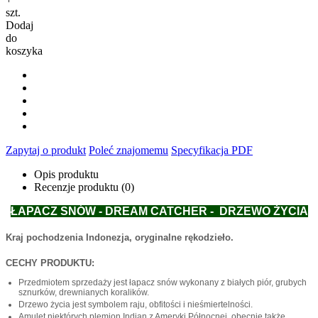
szt.
Dodaj
do
koszyka
Zapytaj o produkt
Poleć znajomemu
Specyfikacja PDF
Opis produktu
Recenzje produktu (0)
ŁAPACZ SNÓW - DREAM CATCHER - DRZEWO ŻYCIA
Kraj pochodzenia Indonezja, oryginalne rękodzieło.
CECHY PRODUKTU:
Przedmiotem sprzedaży jest łapacz snów wykonany z białych piór, grubych
sznurków, drewnianych koralików.
Drzewo życia jest symbolem raju, obfitości i nieśmiertelności.
Amulet niektórych plemion Indian z Ameryki Północnej, obecnie także