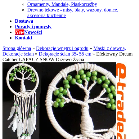
Ornamenty, Mandale, Płaskorzeźby
Drewno tekowe - misy, blaty, wazony, donice,
akcesoria kuchenne
Dostawa
Porady i pomysły
New
Nowości
Kontakt
Strona główna
»
Dekoracje wnętrz i ogrodu
»
Maski z drewna,
Dekoracje ścian
»
Dekoracje ścian 35- 55 cm
»
Efektowny Dream
Catcher ŁAPACZ SNÓW Drzewo Życia