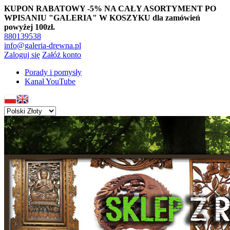
KUPON RABATOWY -5% NA CAŁY ASORTYMENT PO
WPISANIU "GALERIA" W KOSZYKU dla zamówień
powyżej 100zł.
880139538
info@galeria-drewna.pl
Zaloguj się
Załóż konto
Porady i pomysły
Kanał YouTube