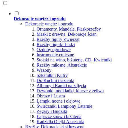
Dekoracje wnętrz i ogrodu
Dekoracje wnętrz i ogrodu
Ornamenty, Mandale, Płaskorzeźby
Maski z drewna, Dekoracje ścian
Rzeźby figury Zwierząt
Rzeźby figurki Ludzi
Ozdoby ogrodowe
Instrumenty etniczne
Stojaki na wino, biżuterię, CD, Kwietniki
Rzeźby miłosne, Abstrakcje
Wazony
Szkatułki i Kufry
Do Kuchni i łazienki
Albumy i Ramki na zdjęcia
Dzwonki, podkładki, klucze z żeliwa
Obrazy i Lustra
Lampki nocne i olejowe
Świeczniki Lampiony Latarnie
Zegary i Budziki
Łapacze snów i biżuteria
Kadzidła Olejki Akcesoria
Rzeźby, Dekoracje ekskluzywne