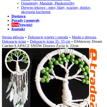
Ornamenty, Mandale, Płaskorzeźby
Drewno tekowe - misy, blaty, wazony, donice,
akcesoria kuchenne
Dostawa
Porady i pomysły
New
Nowości
Kontakt
Strona główna
»
Dekoracje wnętrz i ogrodu
»
Maski z drewna,
Dekoracje ścian
»
Dekoracje ścian 35- 55 cm
»
Efektowny Dream
Catcher ŁAPACZ SNÓW Drzewo Życia śr. 22cm