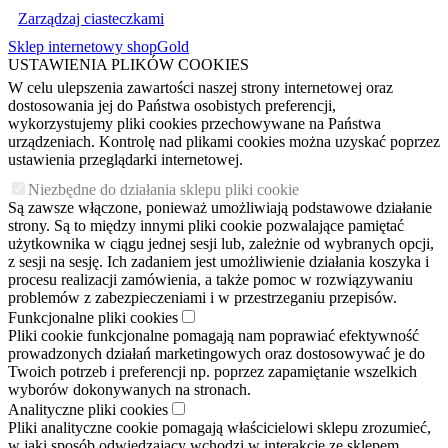
Zarządzaj ciasteczkami
Sklep internetowy shopGold
USTAWIENIA PLIKÓW COOKIES
W celu ulepszenia zawartości naszej strony internetowej oraz
dostosowania jej do Państwa osobistych preferencji,
wykorzystujemy pliki cookies przechowywane na Państwa
urządzeniach. Kontrolę nad plikami cookies można uzyskać poprzez
ustawienia przeglądarki internetowej.
Niezbędne do działania sklepu pliki cookie
Są zawsze włączone, ponieważ umożliwiają podstawowe działanie
strony. Są to między innymi pliki cookie pozwalające pamiętać
użytkownika w ciągu jednej sesji lub, zależnie od wybranych opcji,
z sesji na sesję. Ich zadaniem jest umożliwienie działania koszyka i
procesu realizacji zamówienia, a także pomoc w rozwiązywaniu
problemów z zabezpieczeniami i w przestrzeganiu przepisów.
Funkcjonalne pliki cookies
Pliki cookie funkcjonalne pomagają nam poprawiać efektywność
prowadzonych działań marketingowych oraz dostosowywać je do
Twoich potrzeb i preferencji np. poprzez zapamiętanie wszelkich
wyborów dokonywanych na stronach.
Analityczne pliki cookies
Pliki analityczne cookie pomagają właścicielowi sklepu zrozumieć,
w jaki sposób odwiedzający wchodzi w interakcję ze sklepem,