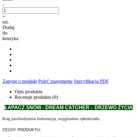
-
+
szt.
Dodaj
do
koszyka
Zapytaj o produkt
Poleć znajomemu
Specyfikacja PDF
Opis produktu
Recenzje produktu (0)
ŁAPACZ SNÓW - DREAM CATCHER - DRZEWO ŻYCIA
Kraj pochodzenia Indonezja, oryginalne rękodzieło.
CECHY PRODUKTU: