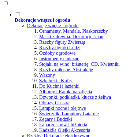
Dekoracje wnętrz i ogrodu
Dekoracje wnętrz i ogrodu
Ornamenty, Mandale, Płaskorzeźby
Maski z drewna, Dekoracje ścian
Rzeźby figury Zwierząt
Rzeźby figurki Ludzi
Ozdoby ogrodowe
Instrumenty etniczne
Stojaki na wino, biżuterię, CD, Kwietniki
Rzeźby miłosne, Abstrakcje
Wazony
Szkatułki i Kufry
Do Kuchni i łazienki
Albumy i Ramki na zdjęcia
Dzwonki, podkładki, klucze z żeliwa
Obrazy i Lustra
Lampki nocne i olejowe
Świeczniki Lampiony Latarnie
Zegary i Budziki
Łapacze snów i biżuteria
Kadzidła Olejki Akcesoria
Rzeźby, Dekoracje ekskluzywne