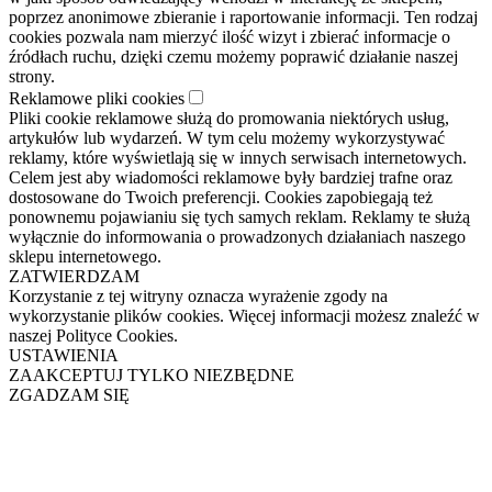
poprzez anonimowe zbieranie i raportowanie informacji. Ten rodzaj
cookies pozwala nam mierzyć ilość wizyt i zbierać informacje o
źródłach ruchu, dzięki czemu możemy poprawić działanie naszej
strony.
Reklamowe pliki cookies
Pliki cookie reklamowe służą do promowania niektórych usług,
artykułów lub wydarzeń. W tym celu możemy wykorzystywać
reklamy, które wyświetlają się w innych serwisach internetowych.
Celem jest aby wiadomości reklamowe były bardziej trafne oraz
dostosowane do Twoich preferencji. Cookies zapobiegają też
ponownemu pojawianiu się tych samych reklam. Reklamy te służą
wyłącznie do informowania o prowadzonych działaniach naszego
sklepu internetowego.
ZATWIERDZAM
Korzystanie z tej witryny oznacza wyrażenie zgody na
wykorzystanie plików cookies. Więcej informacji możesz znaleźć w
naszej Polityce Cookies.
USTAWIENIA
ZAAKCEPTUJ TYLKO NIEZBĘDNE
ZGADZAM SIĘ