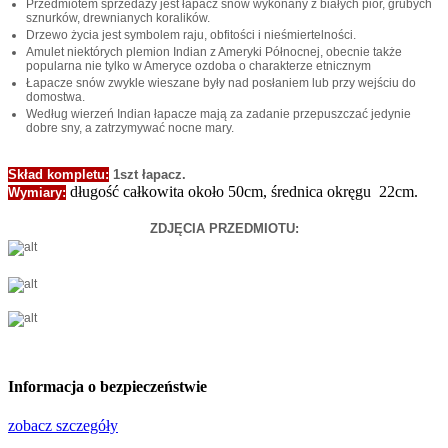
Przedmiotem sprzedaży jest łapacz snów wykonany z białych piór, grubych
sznurków, drewnianych koralików.
Drzewo życia jest symbolem raju, obfitości i nieśmiertelności.
Amulet niektórych plemion Indian z Ameryki Północnej, obecnie także
popularna nie tylko w Ameryce ozdoba o charakterze etnicznym
Łapacze snów zwykle wieszane były nad posłaniem lub przy wejściu do
domostwa.
Według wierzeń Indian łapacze mają za zadanie przepuszczać jedynie
dobre sny, a zatrzymywać nocne mary.
Skład kompletu:
1szt łapacz.
długość całkowita około 50cm, średnica okręgu 22cm.
Wymiary:
ZDJĘCIA PRZEDMIOTU:
Informacja o bezpieczeństwie
zobacz szczegóły