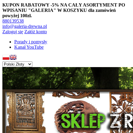
KUPON RABATOWY -5% NA CAŁY ASORTYMENT PO
WPISANIU "GALERIA" W KOSZYKU dla zamówień
powyżej 100zł.
880139538
info@galeria-drewna.pl
Zaloguj się
Załóż konto
Porady i pomysły
Kanał YouTube