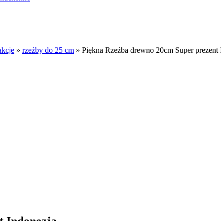
akcje
»
rzeźby do 25 cm
»
Piękna Rzeźba drewno 20cm Super prezent 
t Indonezja