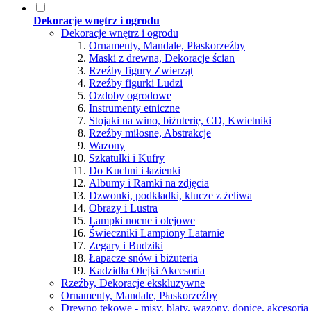
Dekoracje wnętrz i ogrodu
Dekoracje wnętrz i ogrodu
Ornamenty, Mandale, Płaskorzeźby
Maski z drewna, Dekoracje ścian
Rzeźby figury Zwierząt
Rzeźby figurki Ludzi
Ozdoby ogrodowe
Instrumenty etniczne
Stojaki na wino, biżuterię, CD, Kwietniki
Rzeźby miłosne, Abstrakcje
Wazony
Szkatułki i Kufry
Do Kuchni i łazienki
Albumy i Ramki na zdjęcia
Dzwonki, podkładki, klucze z żeliwa
Obrazy i Lustra
Lampki nocne i olejowe
Świeczniki Lampiony Latarnie
Zegary i Budziki
Łapacze snów i biżuteria
Kadzidła Olejki Akcesoria
Rzeźby, Dekoracje ekskluzywne
Ornamenty, Mandale, Płaskorzeźby
Drewno tekowe - misy, blaty, wazony, donice, akcesori