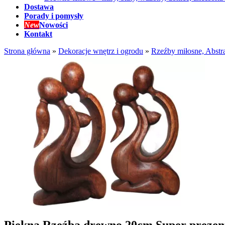
Dostawa
Porady i pomysły
New
Nowości
Kontakt
Strona główna
»
Dekoracje wnętrz i ogrodu
»
Rzeźby miłosne, Abstr
Piękna Rzeźba drewno 20cm Super prezen