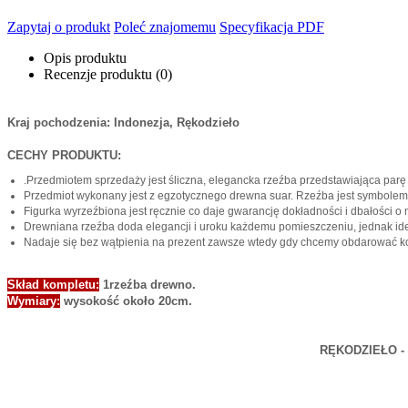
Zapytaj o produkt
Poleć znajomemu
Specyfikacja PDF
Opis produktu
Recenzje produktu (0)
Kraj pochodzenia: Indonezja, Rękodzieło
CECHY PRODUKTU:
.Przedmiotem sprzedaży jest śliczna, elegancka rzeźba przedstawiająca par
Przedmiot wykonany jest z egzotycznego drewna suar. Rzeźba jest symbolem w
Figurka wyrzeźbiona jest ręcznie co daje gwarancję dokładności i dbałości o
Drewniana rzeźba doda elegancji i uroku każdemu pomieszczeniu, jednak idea
Nadaje się bez wątpienia na prezent zawsze wtedy gdy chcemy obdarować ko
Skład kompletu:
1rzeźba drewno.
Wymiary:
wysokość około 20cm.
RĘKODZIEŁO - p