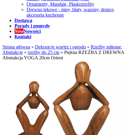
Ornamenty, Mandale, Płaskorzeźby
Drewno tekowe - misy, blaty, wazony, donice,
akcesoria kuchenne
Dostawa
Porady i pomysły
New
Nowości
Kontakt
Strona główna
»
Dekoracje wnętrz i ogrodu
»
Rzeźby miłosne,
Abstrakcje
»
rzeźby do 25 cm
»
Piękna RZEŹBA Z DREWNA
Abstrakcja YOGA 20cm Orient