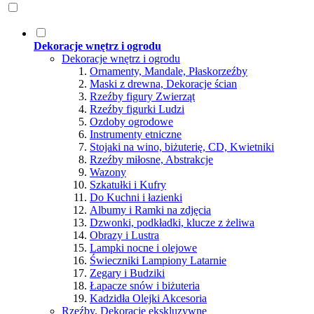
Dekoracje wnętrz i ogrodu
Dekoracje wnętrz i ogrodu
Ornamenty, Mandale, Płaskorzeźby
Maski z drewna, Dekoracje ścian
Rzeźby figury Zwierząt
Rzeźby figurki Ludzi
Ozdoby ogrodowe
Instrumenty etniczne
Stojaki na wino, biżuterię, CD, Kwietniki
Rzeźby miłosne, Abstrakcje
Wazony
Szkatułki i Kufry
Do Kuchni i łazienki
Albumy i Ramki na zdjęcia
Dzwonki, podkładki, klucze z żeliwa
Obrazy i Lustra
Lampki nocne i olejowe
Świeczniki Lampiony Latarnie
Zegary i Budziki
Łapacze snów i biżuteria
Kadzidła Olejki Akcesoria
Rzeźby, Dekoracje ekskluzywne