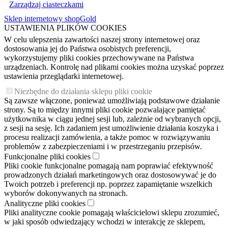
Zarządzaj ciasteczkami
Sklep internetowy shopGold
USTAWIENIA PLIKÓW COOKIES
W celu ulepszenia zawartości naszej strony internetowej oraz
dostosowania jej do Państwa osobistych preferencji,
wykorzystujemy pliki cookies przechowywane na Państwa
urządzeniach. Kontrolę nad plikami cookies można uzyskać poprzez
ustawienia przeglądarki internetowej.
Niezbędne do działania sklepu pliki cookie
Są zawsze włączone, ponieważ umożliwiają podstawowe działanie
strony. Są to między innymi pliki cookie pozwalające pamiętać
użytkownika w ciągu jednej sesji lub, zależnie od wybranych opcji,
z sesji na sesję. Ich zadaniem jest umożliwienie działania koszyka i
procesu realizacji zamówienia, a także pomoc w rozwiązywaniu
problemów z zabezpieczeniami i w przestrzeganiu przepisów.
Funkcjonalne pliki cookies
Pliki cookie funkcjonalne pomagają nam poprawiać efektywność
prowadzonych działań marketingowych oraz dostosowywać je do
Twoich potrzeb i preferencji np. poprzez zapamiętanie wszelkich
wyborów dokonywanych na stronach.
Analityczne pliki cookies
Pliki analityczne cookie pomagają właścicielowi sklepu zrozumieć,
w jaki sposób odwiedzający wchodzi w interakcję ze sklepem,