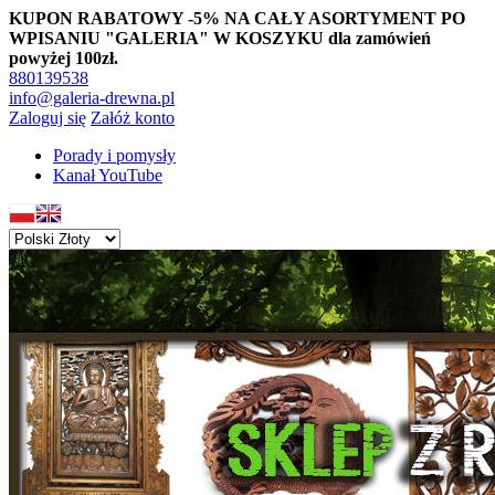
KUPON RABATOWY -5% NA CAŁY ASORTYMENT PO
WPISANIU "GALERIA" W KOSZYKU dla zamówień
powyżej 100zł.
880139538
info@galeria-drewna.pl
Zaloguj się
Załóż konto
Porady i pomysły
Kanał YouTube