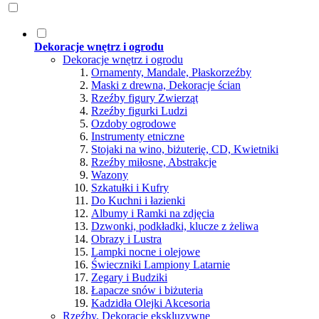
Dekoracje wnętrz i ogrodu
Dekoracje wnętrz i ogrodu
Ornamenty, Mandale, Płaskorzeźby
Maski z drewna, Dekoracje ścian
Rzeźby figury Zwierząt
Rzeźby figurki Ludzi
Ozdoby ogrodowe
Instrumenty etniczne
Stojaki na wino, biżuterię, CD, Kwietniki
Rzeźby miłosne, Abstrakcje
Wazony
Szkatułki i Kufry
Do Kuchni i łazienki
Albumy i Ramki na zdjęcia
Dzwonki, podkładki, klucze z żeliwa
Obrazy i Lustra
Lampki nocne i olejowe
Świeczniki Lampiony Latarnie
Zegary i Budziki
Łapacze snów i biżuteria
Kadzidła Olejki Akcesoria
Rzeźby, Dekoracje ekskluzywne