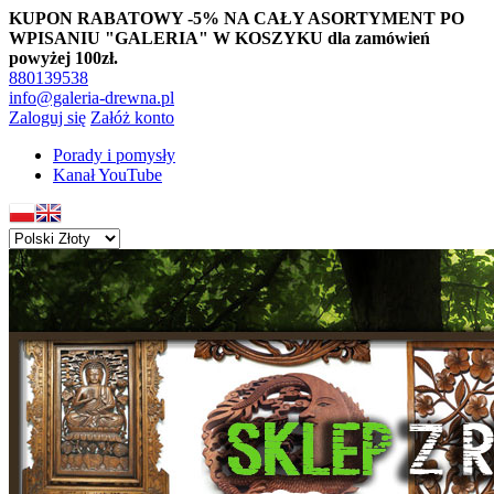
KUPON RABATOWY -5% NA CAŁY ASORTYMENT PO
WPISANIU "GALERIA" W KOSZYKU dla zamówień
powyżej 100zł.
880139538
info@galeria-drewna.pl
Zaloguj się
Załóż konto
Porady i pomysły
Kanał YouTube