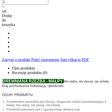
+
szt.
Dodaj
do
koszyka
Zapytaj o produkt
Poleć znajomemu
Specyfikacja PDF
Opis produktu
Recenzje produktu (0)
DREWNIANA RZEŹBA - MAŁPY
Nie widzę, nie słyszę, nie mówię.
Kraj pochodzenia Indonezja, rękodzieło
CECHY PRODUKTU:
Przedmiotem sprzedaży jest śliczna, elegancka rzeźba przedstawiająca 3
małpy. Nie widzę, nie słyszę, nie mówię.
Przedmiot wykonany jest z egzotycznego drewna suar.