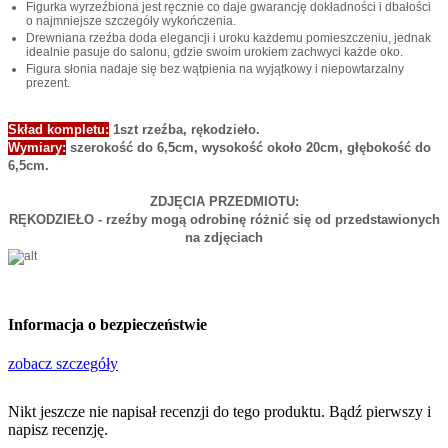
Figurka wyrzeźbiona jest ręcznie co daje gwarancję dokładności i dbałości
o najmniejsze szczegóły wykończenia.
Drewniana rzeźba doda elegancji i uroku każdemu pomieszczeniu, jednak
idealnie pasuje do salonu, gdzie swoim urokiem zachwyci każde oko.
Figura słonia nadaje się bez wątpienia na wyjątkowy i niepowtarzalny
prezent.
Skład kompletu:
1szt rzeźba, rękodzieło.
Wymiary:
szerokość do 6,5cm, wysokość około 20cm, głębokość do
6,5cm.
ZDJĘCIA PRZEDMIOTU:
RĘKODZIEŁO -
rzeźby mogą odrobinę różnić się od przedstawionych
na zdjęciach
Informacja o bezpieczeństwie
zobacz szczegóły
Nikt jeszcze nie napisał recenzji do tego produktu. Bądź pierwszy i
napisz recenzję.