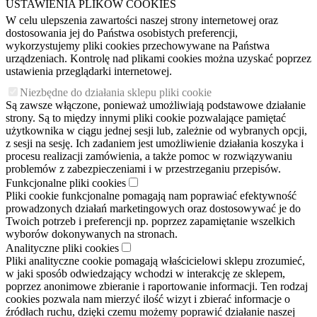
USTAWIENIA PLIKÓW COOKIES
W celu ulepszenia zawartości naszej strony internetowej oraz
dostosowania jej do Państwa osobistych preferencji,
wykorzystujemy pliki cookies przechowywane na Państwa
urządzeniach. Kontrolę nad plikami cookies można uzyskać poprzez
ustawienia przeglądarki internetowej.
Niezbędne do działania sklepu pliki cookie
Są zawsze włączone, ponieważ umożliwiają podstawowe działanie
strony. Są to między innymi pliki cookie pozwalające pamiętać
użytkownika w ciągu jednej sesji lub, zależnie od wybranych opcji,
z sesji na sesję. Ich zadaniem jest umożliwienie działania koszyka i
procesu realizacji zamówienia, a także pomoc w rozwiązywaniu
problemów z zabezpieczeniami i w przestrzeganiu przepisów.
Funkcjonalne pliki cookies
Pliki cookie funkcjonalne pomagają nam poprawiać efektywność
prowadzonych działań marketingowych oraz dostosowywać je do
Twoich potrzeb i preferencji np. poprzez zapamiętanie wszelkich
wyborów dokonywanych na stronach.
Analityczne pliki cookies
Pliki analityczne cookie pomagają właścicielowi sklepu zrozumieć,
w jaki sposób odwiedzający wchodzi w interakcję ze sklepem,
poprzez anonimowe zbieranie i raportowanie informacji. Ten rodzaj
cookies pozwala nam mierzyć ilość wizyt i zbierać informacje o
źródłach ruchu, dzięki czemu możemy poprawić działanie naszej