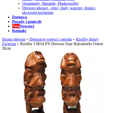
Ornamenty, Mandale, Płaskorzeźby
Drewno tekowe - misy, blaty, wazony, donice,
akcesoria kuchenne
Dostawa
Porady i pomysły
New
Nowości
Kontakt
Strona główna
»
Dekoracje wnętrz i ogrodu
»
Rzeźby figury
Zwierząt
»
Rzeźba 3 MAŁPY Drewno Suar Rękodzieło Orient
20cm