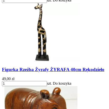
szt.
Do koszyka
Figurka Rzeźba Żyrafy ŻYRAFA 40cm Rękodzieło
49,00 zł
szt.
Do koszyka