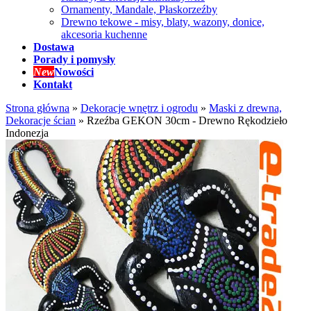
Ornamenty, Mandale, Płaskorzeźby
Drewno tekowe - misy, blaty, wazony, donice,
akcesoria kuchenne
Dostawa
Porady i pomysły
New
Nowości
Kontakt
Strona główna
»
Dekoracje wnętrz i ogrodu
»
Maski z drewna,
Dekoracje ścian
»
Rzeźba GEKON 30cm - Drewno Rękodzieło
Indonezja