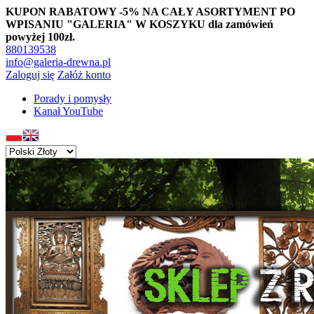
KUPON RABATOWY -5% NA CAŁY ASORTYMENT PO
WPISANIU "GALERIA" W KOSZYKU dla zamówień
powyżej 100zł.
880139538
info@galeria-drewna.pl
Zaloguj się
Załóż konto
Porady i pomysły
Kanał YouTube