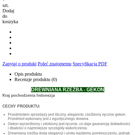
szt.
Dodaj
do
koszyka
Zapytaj o produkt
Poleć znajomemu
Specyfikacja PDF
Opis produktu
Recenzje produktu (0)
DREWNIANA RZEŹBA - GEKON
Kraj pochodzenia Indonezja
CECHY PRODUKTU:
Przedmiotem sprzedaży jest śliczny, elegancki, rzeźbiony ręcznie gekon.
Przedmiot wykonany jest z egzotycznego drewna.
Gekon wyrzeźbiony i zdobiony jest ręcznie, co daje gwarancję dokładności
i dbałości o najmniejsze szczegóły wykończenia.
Drewniana rzeźba doda elegancji i uroku każdemu pomieszczeniu, jednak