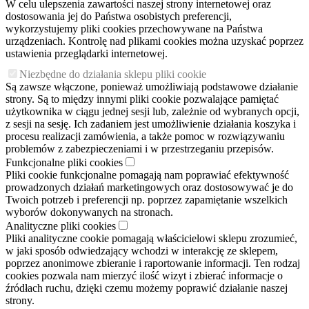
W celu ulepszenia zawartości naszej strony internetowej oraz
dostosowania jej do Państwa osobistych preferencji,
wykorzystujemy pliki cookies przechowywane na Państwa
urządzeniach. Kontrolę nad plikami cookies można uzyskać poprzez
ustawienia przeglądarki internetowej.
Niezbędne do działania sklepu pliki cookie
Są zawsze włączone, ponieważ umożliwiają podstawowe działanie
strony. Są to między innymi pliki cookie pozwalające pamiętać
użytkownika w ciągu jednej sesji lub, zależnie od wybranych opcji,
z sesji na sesję. Ich zadaniem jest umożliwienie działania koszyka i
procesu realizacji zamówienia, a także pomoc w rozwiązywaniu
problemów z zabezpieczeniami i w przestrzeganiu przepisów.
Funkcjonalne pliki cookies
Pliki cookie funkcjonalne pomagają nam poprawiać efektywność
prowadzonych działań marketingowych oraz dostosowywać je do
Twoich potrzeb i preferencji np. poprzez zapamiętanie wszelkich
wyborów dokonywanych na stronach.
Analityczne pliki cookies
Pliki analityczne cookie pomagają właścicielowi sklepu zrozumieć,
w jaki sposób odwiedzający wchodzi w interakcję ze sklepem,
poprzez anonimowe zbieranie i raportowanie informacji. Ten rodzaj
cookies pozwala nam mierzyć ilość wizyt i zbierać informacje o
źródłach ruchu, dzięki czemu możemy poprawić działanie naszej
strony.