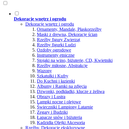
Dekoracje wnętrz i ogrodu
Dekoracje wnętrz i ogrodu
Ornamenty, Mandale, Płaskorzeźby
Maski z drewna, Dekoracje ścian
Rzeźby figury Zwierząt
Rzeźby figurki Ludzi
Ozdoby ogrodowe
Instrumenty etniczne
Stojaki na wino, biżuterię, CD, Kwietniki
Rzeźby miłosne, Abstrakcje
Wazony
Szkatułki i Kufry
Do Kuchni i łazienki
Albumy i Ramki na zdjęcia
Dzwonki, podkładki, klucze z żeliwa
Obrazy i Lustra
Lampki nocne i olejowe
Świeczniki Lampiony Latarnie
Zegary i Budziki
Łapacze snów i biżuteria
Kadzidła Olejki Akcesoria
Rzeźby, Dekoracje ekskluzywne