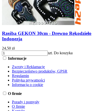
Rzeźba GEKON 30cm - Drewno Rękodzieło
Indonezja
24,50 zł
szt.
Do koszyka
Informacje
Zwroty i Reklamacje
Bezpieczeństwo produktów, GPSR
Regulamin
Polityka prywatności
Informacja o cookie
O firmie
Porady i pomysły
O firmie
Kontakt