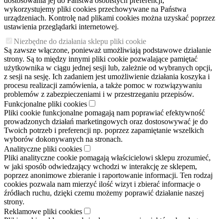
dostosowania jej do Państwa osobistych preferencji,
wykorzystujemy pliki cookies przechowywane na Państwa
urządzeniach. Kontrolę nad plikami cookies można uzyskać poprzez
ustawienia przeglądarki internetowej.
Niezbędne do działania sklepu pliki cookie
Są zawsze włączone, ponieważ umożliwiają podstawowe działanie
strony. Są to między innymi pliki cookie pozwalające pamiętać
użytkownika w ciągu jednej sesji lub, zależnie od wybranych opcji,
z sesji na sesję. Ich zadaniem jest umożliwienie działania koszyka i
procesu realizacji zamówienia, a także pomoc w rozwiązywaniu
problemów z zabezpieczeniami i w przestrzeganiu przepisów.
Funkcjonalne pliki cookies
Pliki cookie funkcjonalne pomagają nam poprawiać efektywność
prowadzonych działań marketingowych oraz dostosowywać je do
Twoich potrzeb i preferencji np. poprzez zapamiętanie wszelkich
wyborów dokonywanych na stronach.
Analityczne pliki cookies
Pliki analityczne cookie pomagają właścicielowi sklepu zrozumieć,
w jaki sposób odwiedzający wchodzi w interakcję ze sklepem,
poprzez anonimowe zbieranie i raportowanie informacji. Ten rodzaj
cookies pozwala nam mierzyć ilość wizyt i zbierać informacje o
źródłach ruchu, dzięki czemu możemy poprawić działanie naszej
strony.
Reklamowe pliki cookies