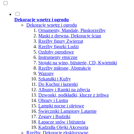
Dekoracje wnętrz i ogrodu
Dekoracje wnętrz i ogrodu
Ornamenty, Mandale, Płaskorzeźby
Maski z drewna, Dekoracje ścian
Rzeźby figury Zwierząt
Rzeźby figurki Ludzi
Ozdoby ogrodowe
Instrumenty etniczne
Stojaki na wino, biżuterię, CD, Kwietniki
Rzeźby miłosne, Abstrakcje
Wazony
Szkatułki i Kufry
Do Kuchni i łazienki
Albumy i Ramki na zdjęcia
Dzwonki, podkładki, klucze z żeliwa
Obrazy i Lustra
Lampki nocne i olejowe
Świeczniki Lampiony Latarnie
Zegary i Budziki
Łapacze snów i biżuteria
Kadzidła Olejki Akcesoria
Rzeźby, Dekoracje ekskluzywne