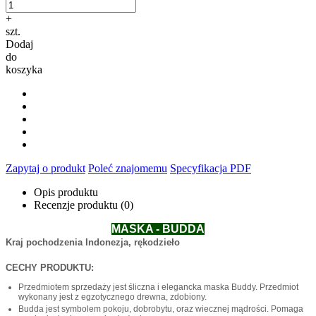
+
szt.
Dodaj
do
koszyka
Zapytaj o produkt
Poleć znajomemu
Specyfikacja PDF
Opis produktu
Recenzje produktu (0)
MASKA - BUDDA
Kraj pochodzenia Indonezja, rękodzieło
CECHY PRODUKTU:
Przedmiotem sprzedaży jest śliczna i elegancka maska Buddy. Przedmiot
wykonany jest z egzotycznego drewna, zdobiony.
Budda jest symbolem pokoju, dobrobytu, oraz wiecznej mądrości. Pomaga