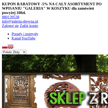
KUPON RABATOWY -5% NA CAŁY ASORTYMENT PO
WPISANIU "GALERIA" W KOSZYKU dla zamówień
powyżej 100zł.
880139538
info@galeria-drewna.pl
Zaloguj się
Załóż konto
Porady i pomysły
Kanał YouTube