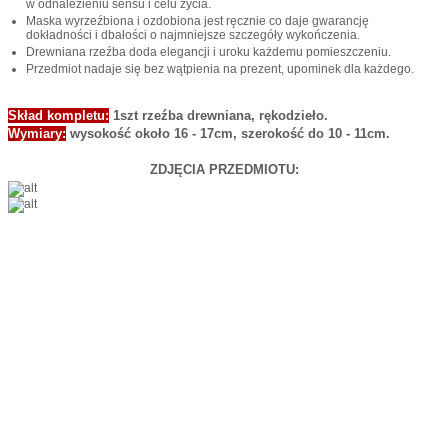
w odnalezieniu sensu i celu życia.
Maska wyrzeźbiona i ozdobiona jest ręcznie co daje gwarancję
dokładności i dbałości o najmniejsze szczegóły wykończenia.
Drewniana rzeźba doda elegancji i uroku każdemu pomieszczeniu.
Przedmiot nadaje się bez wątpienia na prezent, upominek dla każdego.
Skład kompletu:
1szt rzeźba drewniana, rękodzieło.
Wymiary:
wysokość około 16 - 17cm, szerokość do 10 - 11cm.
ZDJĘCIA PRZEDMIOTU: