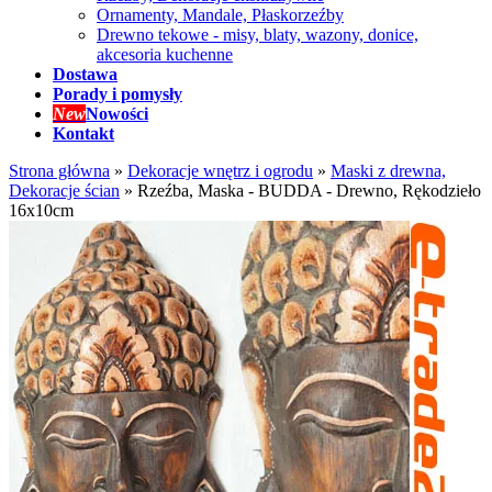
Ornamenty, Mandale, Płaskorzeźby
Drewno tekowe - misy, blaty, wazony, donice,
akcesoria kuchenne
Dostawa
Porady i pomysły
New
Nowości
Kontakt
Strona główna
»
Dekoracje wnętrz i ogrodu
»
Maski z drewna,
Dekoracje ścian
»
Rzeźba, Maska - BUDDA - Drewno, Rękodzieło
16x10cm