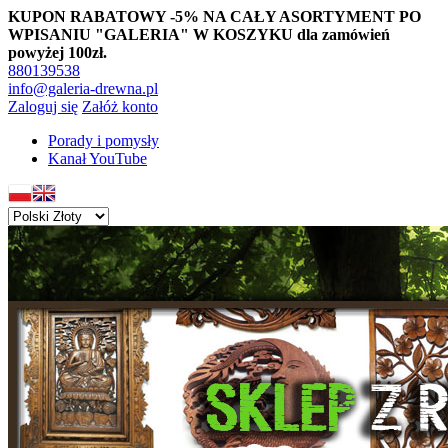
KUPON RABATOWY -5% NA CAŁY ASORTYMENT PO
WPISANIU "GALERIA" W KOSZYKU dla zamówień
powyżej 100zł.
880139538
info@galeria-drewna.pl
Zaloguj się
Załóż konto
Porady i pomysły
Kanał YouTube