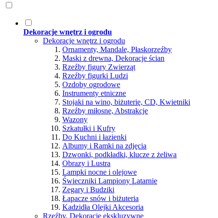
Dekoracje wnętrz i ogrodu
Dekoracje wnętrz i ogrodu
Ornamenty, Mandale, Płaskorzeźby
Maski z drewna, Dekoracje ścian
Rzeźby figury Zwierząt
Rzeźby figurki Ludzi
Ozdoby ogrodowe
Instrumenty etniczne
Stojaki na wino, biżuterię, CD, Kwietniki
Rzeźby miłosne, Abstrakcje
Wazony
Szkatułki i Kufry
Do Kuchni i łazienki
Albumy i Ramki na zdjęcia
Dzwonki, podkładki, klucze z żeliwa
Obrazy i Lustra
Lampki nocne i olejowe
Świeczniki Lampiony Latarnie
Zegary i Budziki
Łapacze snów i biżuteria
Kadzidła Olejki Akcesoria
Rzeźby, Dekoracje ekskluzywne