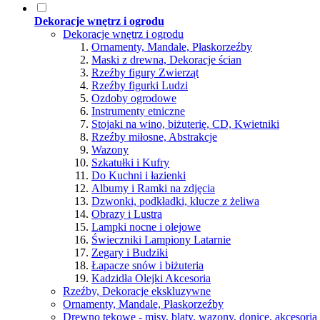
Dekoracje wnętrz i ogrodu
Dekoracje wnętrz i ogrodu
Ornamenty, Mandale, Płaskorzeźby
Maski z drewna, Dekoracje ścian
Rzeźby figury Zwierząt
Rzeźby figurki Ludzi
Ozdoby ogrodowe
Instrumenty etniczne
Stojaki na wino, biżuterię, CD, Kwietniki
Rzeźby miłosne, Abstrakcje
Wazony
Szkatułki i Kufry
Do Kuchni i łazienki
Albumy i Ramki na zdjęcia
Dzwonki, podkładki, klucze z żeliwa
Obrazy i Lustra
Lampki nocne i olejowe
Świeczniki Lampiony Latarnie
Zegary i Budziki
Łapacze snów i biżuteria
Kadzidła Olejki Akcesoria
Rzeźby, Dekoracje ekskluzywne
Ornamenty, Mandale, Płaskorzeźby
Drewno tekowe - misy, blaty, wazony, donice, akcesori