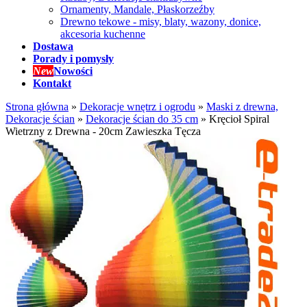
Ornamenty, Mandale, Płaskorzeźby
Drewno tekowe - misy, blaty, wazony, donice,
akcesoria kuchenne
Dostawa
Porady i pomysły
New
Nowości
Kontakt
Strona główna
»
Dekoracje wnętrz i ogrodu
»
Maski z drewna,
Dekoracje ścian
»
Dekoracje ścian do 35 cm
»
Kręcioł Spiral
Wietrzny z Drewna - 20cm Zawieszka Tęcza