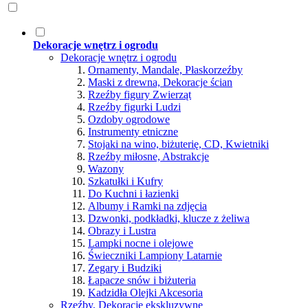
Dekoracje wnętrz i ogrodu
Dekoracje wnętrz i ogrodu
Ornamenty, Mandale, Płaskorzeźby
Maski z drewna, Dekoracje ścian
Rzeźby figury Zwierząt
Rzeźby figurki Ludzi
Ozdoby ogrodowe
Instrumenty etniczne
Stojaki na wino, biżuterię, CD, Kwietniki
Rzeźby miłosne, Abstrakcje
Wazony
Szkatułki i Kufry
Do Kuchni i łazienki
Albumy i Ramki na zdjęcia
Dzwonki, podkładki, klucze z żeliwa
Obrazy i Lustra
Lampki nocne i olejowe
Świeczniki Lampiony Latarnie
Zegary i Budziki
Łapacze snów i biżuteria
Kadzidła Olejki Akcesoria
Rzeźby, Dekoracje ekskluzywne