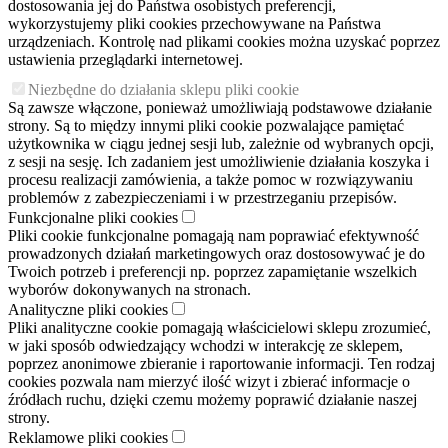
dostosowania jej do Państwa osobistych preferencji,
wykorzystujemy pliki cookies przechowywane na Państwa
urządzeniach. Kontrolę nad plikami cookies można uzyskać poprzez
ustawienia przeglądarki internetowej.
Niezbędne do działania sklepu pliki cookie
Są zawsze włączone, ponieważ umożliwiają podstawowe działanie
strony. Są to między innymi pliki cookie pozwalające pamiętać
użytkownika w ciągu jednej sesji lub, zależnie od wybranych opcji,
z sesji na sesję. Ich zadaniem jest umożliwienie działania koszyka i
procesu realizacji zamówienia, a także pomoc w rozwiązywaniu
problemów z zabezpieczeniami i w przestrzeganiu przepisów.
Funkcjonalne pliki cookies
Pliki cookie funkcjonalne pomagają nam poprawiać efektywność
prowadzonych działań marketingowych oraz dostosowywać je do
Twoich potrzeb i preferencji np. poprzez zapamiętanie wszelkich
wyborów dokonywanych na stronach.
Analityczne pliki cookies
Pliki analityczne cookie pomagają właścicielowi sklepu zrozumieć,
w jaki sposób odwiedzający wchodzi w interakcję ze sklepem,
poprzez anonimowe zbieranie i raportowanie informacji. Ten rodzaj
cookies pozwala nam mierzyć ilość wizyt i zbierać informacje o
źródłach ruchu, dzięki czemu możemy poprawić działanie naszej
strony.
Reklamowe pliki cookies