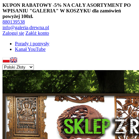
KUPON RABATOWY -5% NA CAŁY ASORTYMENT PO
WPISANIU "GALERIA" W KOSZYKU dla zamówień
powyżej 100zł.
880139538
info@galeria-drewna.pl
Zaloguj się
Załóż konto
Porady i pomysły
Kanał YouTube