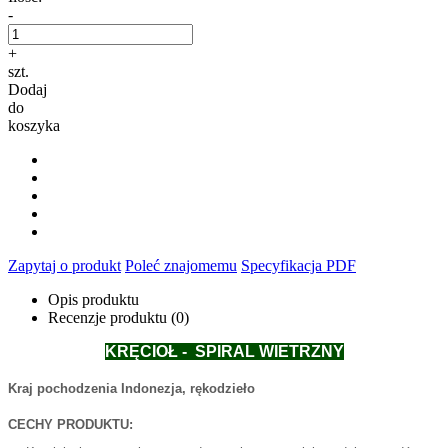
-
+
szt.
Dodaj
do
koszyka
Zapytaj o produkt
Poleć znajomemu
Specyfikacja PDF
Opis produktu
Recenzje produktu (0)
KRĘCIOŁ - SPIRAL WIETRZNY
Kraj pochodzenia Indonezja, rękodzieło
CECHY PRODUKTU: